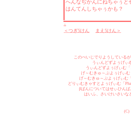
へんなぢかんにねちゃぅと
はんてんしちゃぅかも？
△
＜つぎ5けん
まえ5けん＞
このぺいじでりようしているが
うぃんどずよぅげぃむ「Pha
うぃんどずよぅげぃむ「Phanta
げ～むきゅ～ぶよぅげぃむ「Phant
げ～むきゅ～ぶよぅげぃむ「Phanta
どりぃむきゃすとよぅげぃむ「Phant
βばんについてはせぃひん
はいふ、さいけいさいな
(C)