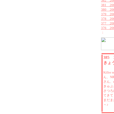
382 2
381 2
380 2
379 20
378 2
377 2
376 2
：
385
きょ
Kille
ん、NR
さん、u
きゅぶ
さつろ
てきて
まだま
～♪