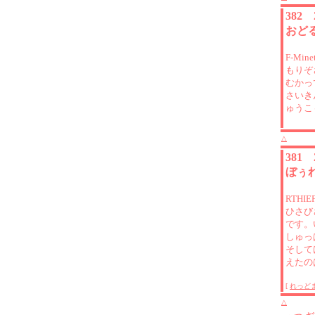
382
おど
F-Mi
もりぞ
むかっ
さいき
ゅうこ
△
381
ぼぅ
RTHI
ひさび
です。
しゅっ
そして
えたの
[
れっど
△