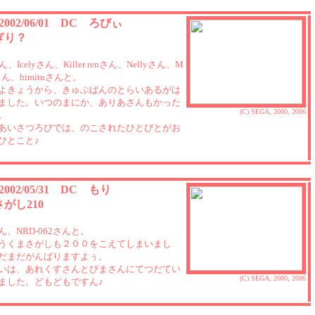
 2002/06/01 DC ろびぃ
ぎり？
さん、Icelyさん、Killer renさん、Nellyさん、M
@さん、himituさんと。
よきょうから、きゅぶばんのとらいあるがは
ました。いつのまにか、ありあさんもかった
(C) SEGA, 2000, 2006
。
あいさつろびでは、のこされたひとびとがお
ひとこと♪
 2002/05/31 DC もり
がし210
さん、NRD-062さんと。
うくまさがしも２００をこえてしまいまし
だまだがんばりますよぅ。
いは、あれくすさんとぴまさんにてつだてい
(C) SEGA, 2000, 2006
ました。どもどもですん♪