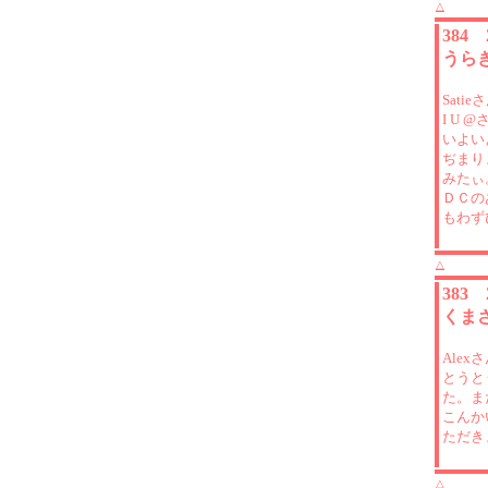
△
384
うら
Satie
I U 
いよい
ぢまり
みたぃ
ＤＣの
もわず
△
383
くまさ
Alex
とうと
た。ま
こんか
ただき
△