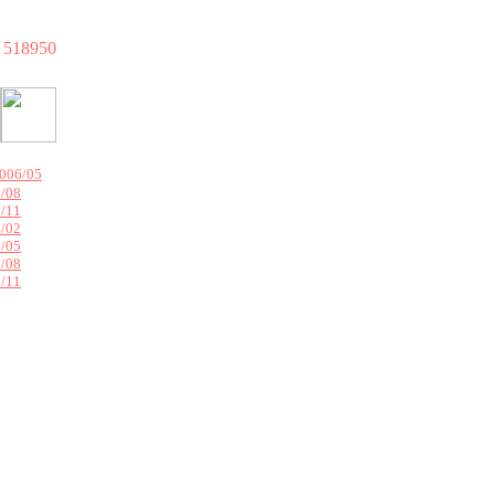
518950
006/05
/08
/11
/02
/05
/08
/11