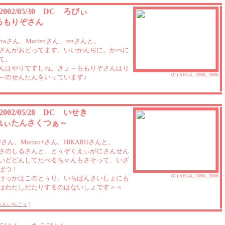
 2002/05/30 DC ろびぃ
るもりぞさん
nettaさん、Morizoさん、renさんと。
さんがおどってます。いいかんぢに。かべに
て。
んはやりですしね。きょ～ももりぞさんはり
(C) SEGA, 2000, 2006
～のせんたんをいっています♪
 2002/05/28 DC いせき
れぃたんさくつぁ～
EFさん、Morizo+さん、HIKARUさんと。
さのしるさんと、とぅぞくえぃがにさんせん
いどどんしてたべるちゃんもさそって、いざ
ぱつ！
(C) SEGA, 2000, 2006
けっかはこのとぅり。いちばんさいしょにも
はわたしだたりするのはないしょです＞＜
まんいちごぅ
]