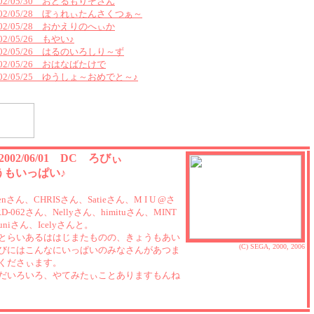
002/05/30 おどるもりぞさん
002/05/28 ぼぅれぃたんさくつぁ～
002/05/28 おかえりのへぃか
02/05/26 もやい♪
002/05/26 はるのいろしり～ず
002/05/26 おはなばたけで
002/05/25 ゆうしょ～おめでと～♪
 2002/06/01 DC ろびぃ
うもいっぱい♪
r renさん、CHRISさん、Satieさん、M I U @さ
D-062さん、Nellyさん、himituさん、MINT
niさん、Icelyさんと。
とらいあるははじまたものの、きょうもあい
(C) SEGA, 2000, 2006
びにはこんなにいっぱいのみなさんがあつま
くださぃます。
だいろいろ、やてみたぃことありますもんね