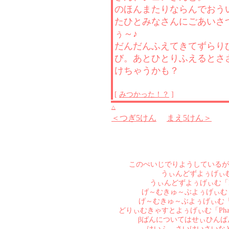
のほんまたりならんでおう
たひとみなさんにごあいさ
ぅ～♪
だんだんふえてきてずらり
び。あとひとりふえるとさ
けちゃうかも？
[
みつかった！？
]
△
＜つぎ5けん
まえ5けん＞
このぺいじでりようしているが
うぃんどずよぅげぃむ「Pha
うぃんどずよぅげぃむ「Phanta
げ～むきゅ～ぶよぅげぃむ「Phant
げ～むきゅ～ぶよぅげぃむ「Phanta
どりぃむきゃすとよぅげぃむ「Phant
βばんについてはせぃひん
はいふ、さいけいさいな