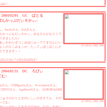
～なか
]
3 2004/02/01 GC ばとる
ぼんかっぷだぃ６かぃ♪
さん、Itachiさん、Erilさんと。
んかっぷもだぃ６かぃ。みなさんかなりうで
てきましたん♪
あぃかわらずつこみほにゅ～でてきぢんにい
(C) SEGA, 2000, 2006
よくのりこみまぅが、たぃてぃぼこぼこにさ
どてきます＞＜
んのくりぺん
] [
いせりさんのなぞ
]
2 2004/01/31 DC ろびぃ
てむ♪
.catさん、USHIgorouさん、St.scorpionさん、
CHIYO'さん、Jagdfenrillさん、AURORA@BR
。
にぁ２のひとときのいこぃのきさてん、その
(C) SEGA, 2000, 2006
へてむ。
めにぅがおぃてあるのでそか。ただぃまめに