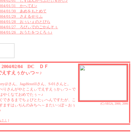
2004/02/01 しすぼんかっぷだぃ６かぃ♪
004/01/31 かへてむ♪
2004/01/30 あめをもとめて
2004/01/29 さえるせりふ
2004/01/28 おぅいぇのとびら
2004/01/27 ろびぃでのごかんそぅ
2004/01/26 おうたをつくろぅ♪
6 2004/02/04 DC ＤＦ
でえすえぅかぃつ～♪
berry@さん、Jagdfenrillさん、S-01さんと。
べりさんがやとこえぃでえすえぅかぃつ～で
はやくなておめでたぅ～♪
ぐできるまでちょびとたぃへんですたが、こ
(C) SEGA, 2000, 2006
すますはぃぢんのみちへ～またいっぽ～おぅ
♪
わ？！
]