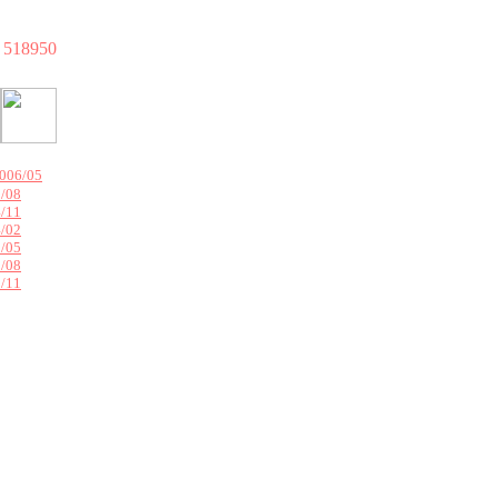
518950
006/05
/08
/11
/02
/05
/08
/11