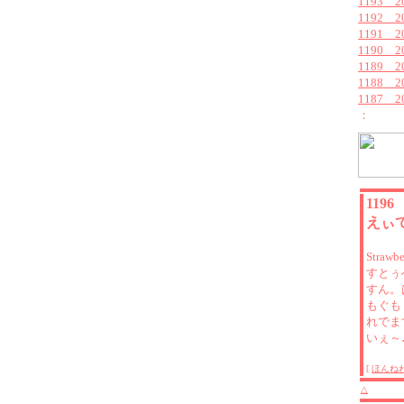
1193 
1192 2
1191 
1190 
1189 
1188 
1187 
：
119
えぃ
Straw
すとぅ
すん。
もぐも
れでま
いぇ～
[
ほんね
△