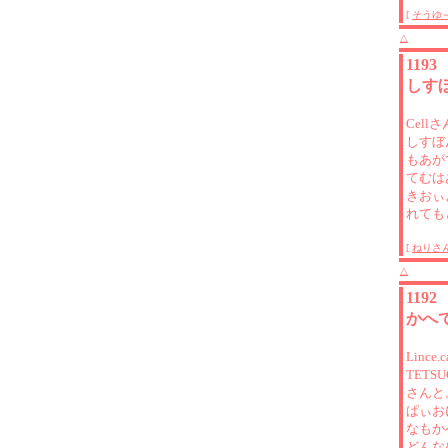
[
そうゆ
△
119
しす
Cell
しすぼ
もあが
てむは
きおぃ
れても
[
ねりさ
△
119
かへ
Lince
TETSU
さんと
ぱぃお
なもか
どんな