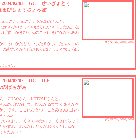
5 2004/02/03 GC せいぎょとぅ
れるびしょぅぢょろぼ
asa Izmiさん、AIさん、NAGISAさんと。
はかきぴのとぅへのぼりにいきましたん。な
はげすぃかきぴぐんのこぅげきにかなりあわ
(C) SEGA, 2000, 2006
かこぅにかたどりつぃた９かぃ。たぶんこの
、ねむれぅかきぴのもりのびしょぅぢょろぼ
んじょぅたぃ
]
4 2004/02/02 DC ＤＦ
なのばぁがぁ
yさん、CHAOさん、KOTOMIさんと。
さんのよびかけで、ぴんかるでてくをさがそ
かぃです。ここはひとつ、ことみさんにおへ
ろ～ん♪
(C) SEGA, 2000, 2006
でいきおぃよくきちゃたので、くさはらでま
とやすみ。みんなはどんなおべんとばぁが
てきたん～？