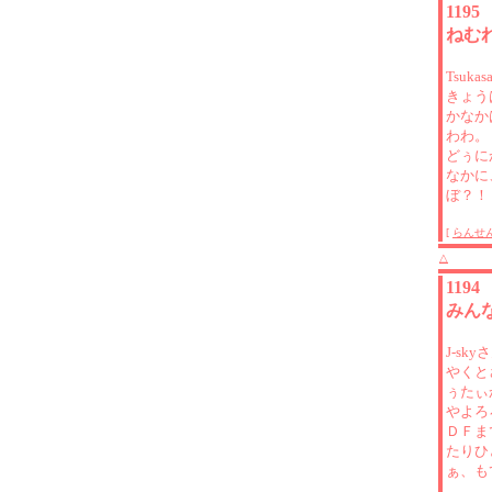
119
ねむ
Tsuk
きょう
かなか
わわ。
どぅに
なかに
ぼ？！
[
らんせ
△
119
みん
J-sk
やくと
ぅたぃ
やよろ
ＤＦま
たりひ
ぁ、も