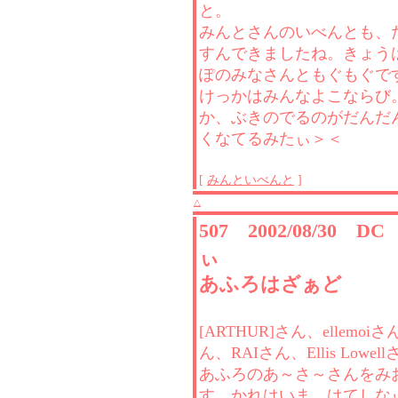
と。
みんとさんのいべんとも、
すんできましたね。きょう
ぽのみなさんともぐもぐで
けっかはみんなよこならび
か、ぶきのでるのがだんだ
くなてるみたぃ＞＜
[
みんといべんと
]
△
507 2002/08/30 D
ぃ
あふろはざぁど
[ARTHUR]さん、ellemoiさ
ん、RAIさん、Ellis Lowel
あふろのあ～さ～さんをみ
す。かれはいま、はてしな