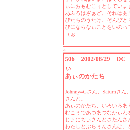
ぃにおもむこぅとしていま
あふろはざぁど。それはあ
びたちのうたげ。ぞんびと
びにならなぃことをいのっ
（ぉ
△
506 2002/08/29 D
ぃ
あぃのかたち
Johnny=Gさん、Saturnさ
さんと。
あぃのかたち、いろいろあ
むこぅであつあつなかぃわ
じょにぢぃさんとさたんさ
わたしとぶらぅんさんは、