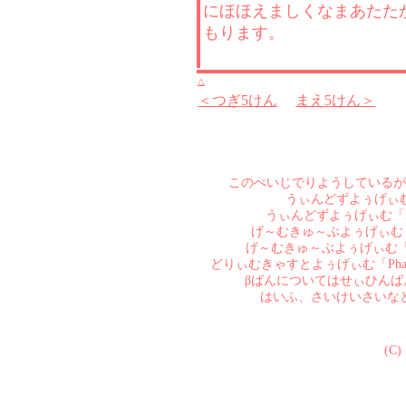
にほほえましくなまあたた
もります。
△
＜つぎ5けん
まえ5けん＞
このぺいじでりようしているが
うぃんどずよぅげぃむ「Pha
うぃんどずよぅげぃむ「Phanta
げ～むきゅ～ぶよぅげぃむ「Phant
げ～むきゅ～ぶよぅげぃむ「Phanta
どりぃむきゃすとよぅげぃむ「Phant
βばんについてはせぃひん
はいふ、さいけいさいな
(C)