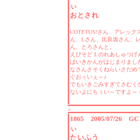
ぃ
おとされ
COTETUS!さん、アレッ
ん、Lさん、比良坂さん、
ん、とろさんと。
えぴそど１のれあしゅつげ
ばいきかんがはじまりまし
なさんさそくねらいさだめ
ぐおぅいぇ～♪
でもいきごみすぎてさむく
ないよにちぅい～ですよ～
△
1865 2005/07/26 
ぃ
たいふう