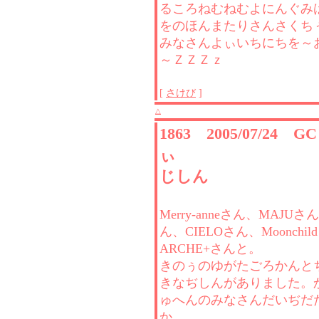
るころねむねむよにんぐみ
をのほんまたりさんさくち
みなさんよぃいちにちを～
～ＺＺＺｚ
[
さけび
]
△
1863 2005/07/24 
ぃ
じしん
Merry-anneさん、MAJUさん
ん、CIELOさん、Moonchi
ARCHE+さんと。
きのぅのゆがたごろかんと
きなぢしんがありました。
ゅへんのみなさんだいぢだ
か。