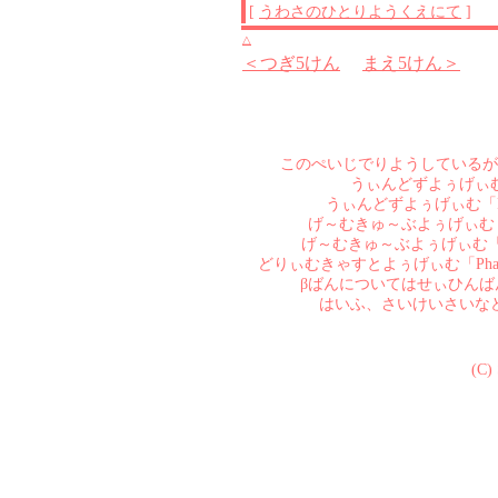
[
うわさのひとりようくえにて
]
△
＜つぎ5けん
まえ5けん＞
このぺいじでりようしているが
うぃんどずよぅげぃむ「Pha
うぃんどずよぅげぃむ「Phanta
げ～むきゅ～ぶよぅげぃむ「Phant
げ～むきゅ～ぶよぅげぃむ「Phanta
どりぃむきゃすとよぅげぃむ「Phant
βばんについてはせぃひん
はいふ、さいけいさいな
(C)