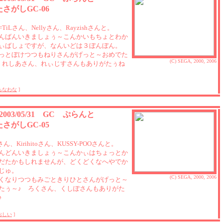
さがしGC-06
A=TiLさん、Nellyさん、Rayzishさんと。
んばんいきましょぅ～こんかいもちょとわか
ぃばしょですが、なんいどは３ぼんぼん。
っとぼけつつもねりさんがげっと～おめでた
(C) SEGA, 2000, 2006
 れしあさん、れぃじすさんもありがたぅね
ちなわな
]
 2003/05/31 GC ぷらんと
さがしGC-05
さん、Kirihitoさん、KUSSY-POOさんと。
んどんいきましょぅ～こんかぃはちょっとか
だたかもしれませんが、どくどくなへやでか
じゅ。
(C) SEGA, 2000, 2006
くなりつつもみごときりひとさんがげっと～
たぅ～♪ ろくさん、くしぽさんもありがた
♪
おしい
]