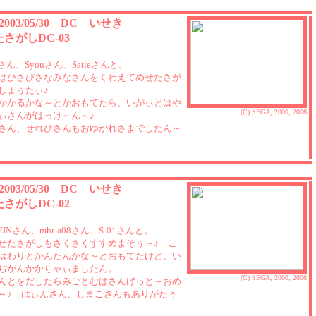
 2003/05/30 DC いせき
さがしDC-03
Fiさん、Syouさん、Satieさんと。
はひさびさなみなさんをくわえてめせたさが
しょぅたぃ♪
かかるかな～とかおもてたら、いがぃとはや
(C) SEGA, 2000, 2006
ぃさんがはっけ～ん～♪
さん、せれひさんもおゆかれさまでしたん～
 2003/05/30 DC いせき
さがしDC-02
HEINさん、mhr-a08さん、S-01さんと。
せたさがしもさくさくすすめまそぅ～♪ こ
はわりとかんたんかな～とおもてたけど、い
ぢかんかかちゃぃましたん。
(C) SEGA, 2000, 2006
んとをだしたらみごとむはさんげっと～おめ
～♪ はぃんさん、しまこさんもありがたぅ