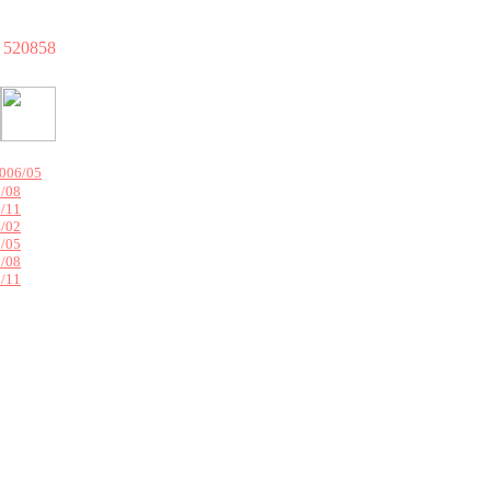
520858
006/05
/08
/11
/02
/05
/08
/11