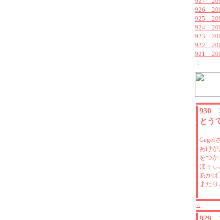
927 2
926 2
925 2
924 2
923 2
922 2
921 2
：
930
とう
Gegel
あけが
をつか
ほぅぃ
あかば
またり
△
929