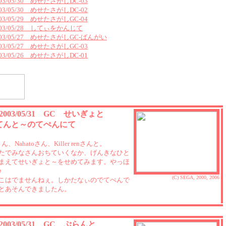
003/05/30 めせたさがしDC-03
003/05/30 めせたさがしDC-02
003/05/29 めせたさがしGC-04
003/05/28 してぃをかんじて
003/05/27 めせたさがしGC-ばんがい
003/05/27 めせたさがしGC-03
003/05/26 めせたさがしDC-01
 2003/05/31 GC せいぎょと
てんと～のてぺんにて
さん、Nahatoさん、Killer renさんと。
たでみなさんおちていくなか、げんきなひと
まえてせいぎょと～をせめてみます。やっほ
♪
(C) SEGA, 2000, 2006
こはでませんねぇ。しかたなぃのでてぺんで
とあそんできましたん。
 2003/05/31 GC ぷらんと