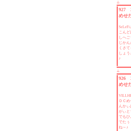
△
927
めせた
SeLe
こんど
しへご
じかん
くさて
しょう
♪
△
926
めせた
VILL
ＤＣめ
んかぃ
がぃと
でもひ
でたぅ
ね～♪