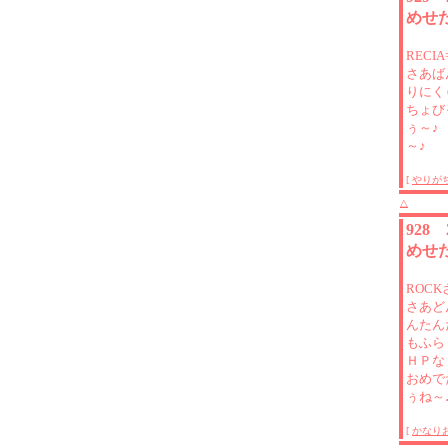
めせた
RECI
さあば
りにく
ちょび
ぅ～♪
～♪
[
やりが
△
928
めせた
ROCK
さあど
んたん
もふら
ＨＰな
おめで
ぅね～
[
かなり