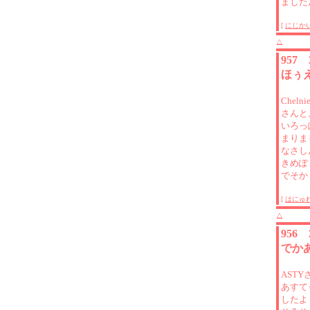
ました
[
にじか
△
957
ほぅ
Cheln
さんと
いろっ
まりま
なさし
きめぽ
でそか
[
はにゅ
△
956
でか
AST
あすて
したよ