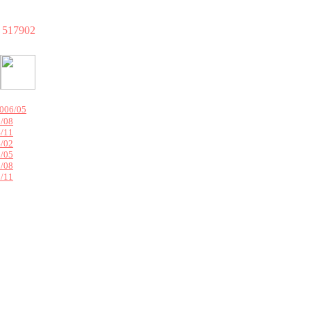
517902
006/05
/08
/11
/02
/05
/08
/11