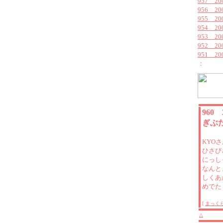
957 2
956 2
955 2
954 2
953 2
952 2
951 2
：
960
ぎぶ
KYOさ
ひさび
にっし
なんと
しくあ
めでた
[
まっく
△