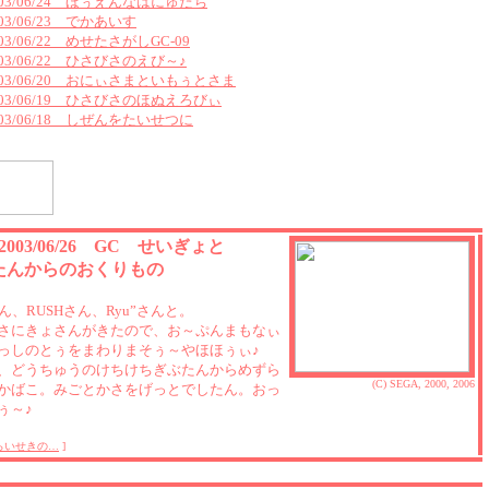
003/06/24 ほぅえんなはにゅたち
003/06/23 でかあいす
003/06/22 めせたさがしGC-09
003/06/22 ひさびさのえび～♪
003/06/20 おにぃさまといもぅとさま
003/06/19 ひさびさのほぬえろびぃ
003/06/18 しぜんをたいせつに
 2003/06/26 GC せいぎょと
たんからのおくりもの
ん、RUSHさん、Ryu”さんと。
さにきょさんがきたので、お～ぷんまもなぃ
っしのとぅをまわりまそぅ～やほほぅぃ♪
、どうちゅうのけちけちぎぶたんからめずら
(C) SEGA, 2000, 2006
かばこ。みごとかさをげっとでしたん。おっ
ぅ～♪
らいせきの…
]