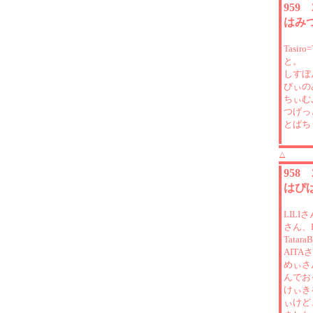
959
はみ
Tasir
と。
しすぼ
びぃの
ちぃむ
つげっ
とぱち
△
958
はぴ
LILI
さん、R
Tata
AITA
めぃさ
んでお
けぃき
ぃけど