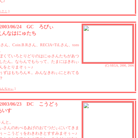
ん♪
い？！
]
 2003/06/24 GC ろびぃ
えんなはにゅたち
ieさん、Coin.B.Rさん、RECIA=TiLさん、toro
。
ぽくていろとりどりのはにゅさんたちがあつ
したん。ならんでもらって、たまにはきれぃ
(C) SEGA, 2000, 2006
んをとりまそぅ～♪
ぅずはもちろんＫ。みんなきれぃにとれてる
？
れんぢゃぃ
]
 2003/06/23 DC こうどぅ
あいす
Yさんと。
ぃさんのれべるあげのおてつだぃにいてきま
ぅ～こうどぅをわきわきとすすみまそぅ～♪