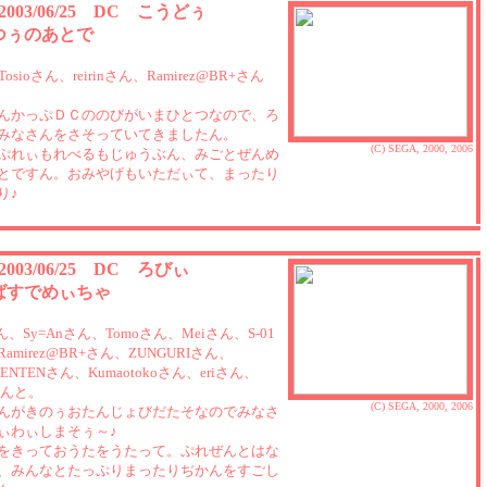
 2003/06/25 DC こうどぅ
つぅのあとで
o=Tosioさん、reirinさん、Ramirez@BR+さん
んかっぷＤＣののびがいまひとつなので、ろ
みなさんをさそっていてきましたん。
(C) SEGA, 2000, 2006
ぷれぃもれべるもじゅうぶん、みごとぜんめ
とですん。おみやげもいただぃて、まったり
り♪
 2003/06/25 DC ろびぃ
ばすでめぃちゃ
さん、Sy=Anさん、Tomoさん、Meiさん、S-01
amirez@BR+さん、ZUNGURIさん、
raBENTENさん、Kumaotokoさん、eriさん、
さんと。
(C) SEGA, 2000, 2006
んがきのぅおたんじょびだたそなのでみなさ
ぃわぃしまそぅ～♪
をきっておうたをうたって。ぷれぜんとはな
、みんなとたっぷりまったりぢかんをすごし