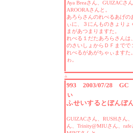
Aya Breaさん、GUIZACさ
AROORAさんと。
あろらさんのれべるあげの
ぃに、３にんものきょりょ
まがあつまりますた。
れべる１だたあろらさんは
のさいしょからＤＦまでで
れべるがあがちゃぃますた
ゎ。
△
993 2003/07/28 G
ぃ
ふせいするとぼんぼ
GUIZACさん、RUSHさん、M
ん、Trinity@MIUさん、ra