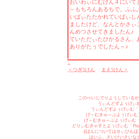
おいわぃにむげん４にいて
～もちろんあるちで。ふふ
いぱぃたたかれていぱぃし
ましたけど、なんとかさぃ
んめつさせてきましたん♪
ていただぃたひかるさん、
ありがたぅでしたん～♪
△
＜つぎ5けん
まえ5けん＞
このぺいじでりようしているが
うぃんどずよぅげぃむ「Pha
うぃんどずよぅげぃむ「Phanta
げ～むきゅ～ぶよぅげぃむ「Phant
げ～むきゅ～ぶよぅげぃむ「Phanta
どりぃむきゃすとよぅげぃむ「Phant
βばんについてはせぃひん
はいふ、さいけいさいな