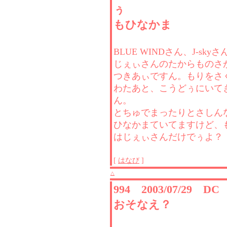
ぅ
もひなかま
BLUE WINDさん、J-sky
じぇぃさんのたからものさ
つきあぃですん。もりをさ
わたあと、こうどぅにいて
ん。
とちゅでまったりとさしん
ひなかまていてますけど、
はじぇぃさんだけでぅよ？
[
はなび
]
△
994 2003/07/29 
おそなえ？