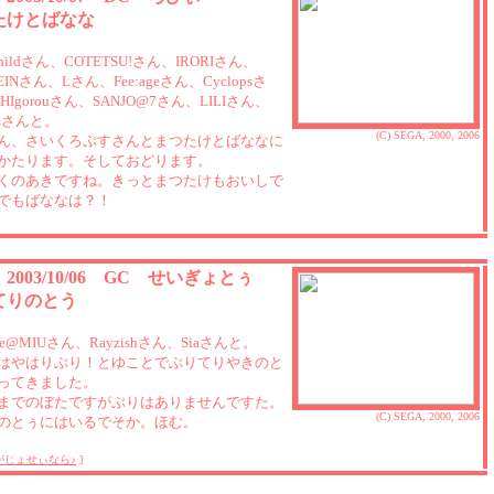
たけとばなな
childさん、COTETSU!さん、IRORIさん、
HEINさん、Lさん、Fee:ageさん、Cyclopsさ
HIgorouさん、SANJO@7さん、LILIさん、
GEさんと。
(C) SEGA, 2000, 2006
ん、さいくろぷすさんとまつたけとばななに
かたります。そしておどります。
くのあきですね。きっとまつたけもおいしで
でもばななは？！
3 2003/10/06 GC せいぎょとぅ
てりのとう
line@MIUさん、Rayzishさん、Siaさんと。
はやはりぶり！とゆことでぶりてりやきのと
ってきました。
までのぼたですがぶりはありませんですた。
(C) SEGA, 2000, 2006
のとぅにはいるでそか。ほむ。
がじょせぃなら♪
]