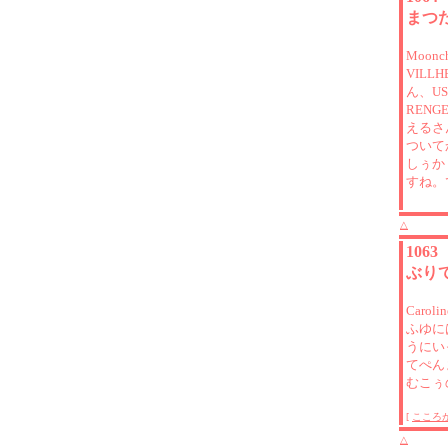
まつ
Moon
VILL
ん、US
REN
えるさ
ついて
しぅか
すね。
△
106
ぶり
Caro
ふゆに
うにい
てぺん
むこぅ
[
こころ
△