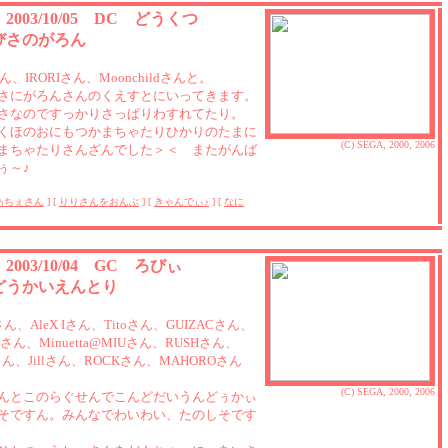
2 2003/10/05 DC どうくつ
びさのがろん
さん、IRORIさん、Moonchildさんと。
さにがろんさんのくえすとにいってきます。
さなのですっかりさっぱりわすれてたり。
くほのおにもつかまちゃたりひかりのたまに
(C) SEGA, 2000, 2006
まちゃたりさんざんでした＞＜ またがんば
ぅ～♪
あちぇさん
] [
りりさんをおんぶ
] [
きゃんでぃ♪
] [
なに
1 2003/10/04 GC ろびぃ
どうかいえんとり
さん、AleX Iさん、Titoさん、GUIZACさん、
a-IIさん、Minuetta@MIUさん、RUSHさん、
iさん、Jillさん、ROCKさん、MAHOROさん
(C) SEGA, 2000, 2006
んとこのらぐせんでこんどだいうんどぅかぃ
そですん。みんなでわいわい、たのしそです