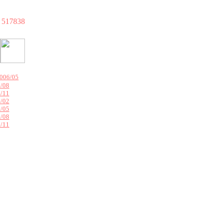
517838
006/05
/08
/11
/02
/05
/08
/11