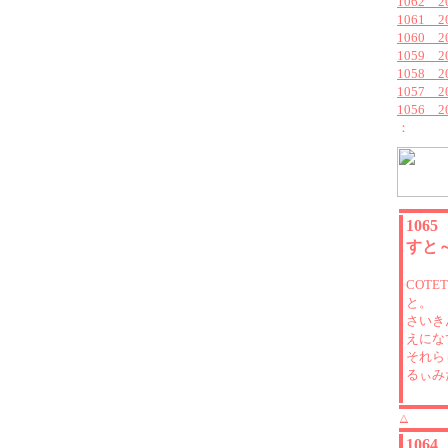
1062 
1061 
1060 
1059 2
1058 
1057 
1056 
：
106
すと
COTE
と。
さいき
えにな
それら
るぃみ
△
106