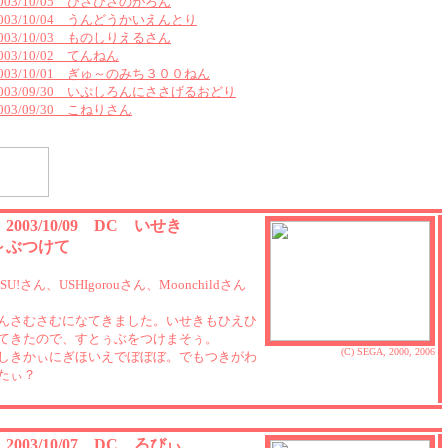
2003/10/05 ひさびさのがろん
2003/10/04 うんどうかいえんとり
2003/10/03 ものしりえるさん
003/10/02 てんねん
2003/10/01 ぎゅ～のみち３００ねん
2003/09/30 いぷしろんにささげるおどり
2003/09/30 こねりさん
5 2003/10/09 DC いせき
～ぶつけて
TSU!さん、USHIgorouさん、Moonchildさん
んさむさむになてきました。いせきもひえひ
てきたので、すとぅぶをつけまそぅ。
(C) SEGA, 2000, 2006
しきかぃにぎほいえでぼぼぼ。でもつきがわ
たぃ？
4 2003/10/07 DC ろびぃ