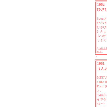
106
ひさ
Syou
ひさび
ひさび
けきょ
もつか
りまそ
[
ねおち
が？
]
△
106
うん
MINT
chih
Poch
と。
ちはさ
をやる
ね～♪