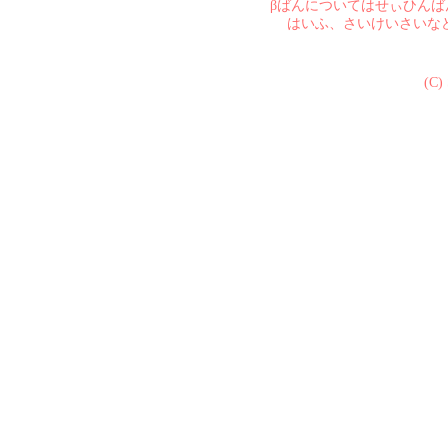
βばんについてはせぃひん
はいふ、さいけいさいな
(C)