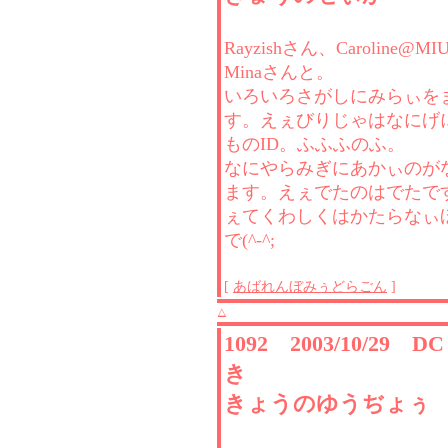
Rayzishさん、Caroline@M
Minaさんと。
いろいろさがしにみらぃを
す。えぇびりじゃはなにげ
ものID。ふふふのふ。
なにやらみぎにあかぃのが
ます。えぇでたのはでたで
ぇてくわしくはかたらなぃ
で(^-^;
[
あばれんぼみぅどらごん
]
△
1092 2003/10/29 
き
きょうのゆうぢょぅ