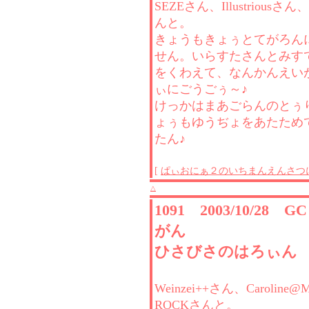
SEZEさん、Illustriousさん、[
んと。
きょうもきょぅとてがろん
せん。いらすたさんとみす
をくわえて、なんかんえい
ぃにごうごぅ～♪
けっかはまあごらんのとぅ
ょぅもゆうぢょをあたため
たん♪
[
ぱぃおにぁ２のいちまんえんさつ
△
1091 2003/10/28 
がん
ひさびさのはろぃん
Weinzei++さん、Caroline
ROCKさんと。