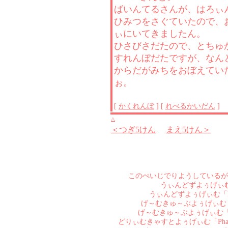
ばいんてるさんが、はろぃ
ひみつをさぐていたので、
ぃにいてきましたん。
ひさびさだたので、とちゅ
すれんぼだたですが、なん
からだがみちをおぼえてい
ぉ。
[
かくれんぼ
] [
れべるかいだん
]
△
＜つぎ5けん
まえ5けん＞
このぺいじでりようしているが
うぃんどずよぅげぃむ「Pha
うぃんどずよぅげぃむ「Phanta
げ～むきゅ～ぶよぅげぃむ「Phant
げ～むきゅ～ぶよぅげぃむ「Phanta
どりぃむきゃすとよぅげぃむ「Phant