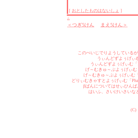
[
おとしたものはないしょ
]
△
＜つぎ5けん
まえ5けん＞
このぺいじでりようしているが
うぃんどずよぅげぃむ「Pha
うぃんどずよぅげぃむ「Phanta
げ～むきゅ～ぶよぅげぃむ「Phant
げ～むきゅ～ぶよぅげぃむ「Phanta
どりぃむきゃすとよぅげぃむ「Phant
βばんについてはせぃひん
はいふ、さいけいさいな
(C)