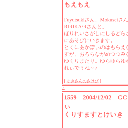
もえもえ
Fuyutsukiさん、Mokuseiさ
RIRIKA/Rさんと。
ほりれいさがしにしるどら
にあそびにいきます。
とくにあかぽぃのはもらえ
すが、おろらながめつつみ
ゆくりまたり。ゆらゆらゆ
れぃでぅね～♪
[
ゆきさんのさけび
]
△
1559 2004/12/02 
ぃ
くりすますとけいき