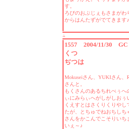
す。
ろびのおぶじぇもさまがわ
からはんたずがでてきます
△
1557 2004/11/30 
くつ
ぢつは
Mokuseiさん、YUKIさん、R
さんと。
もくさんのあるちれべぅへ
ぃにみらぃへがしがしおぅ
くえすとはさくりくりやし
たが、とちゅでねおちしち
さんをかこんでこそりいち
いぇ～♪