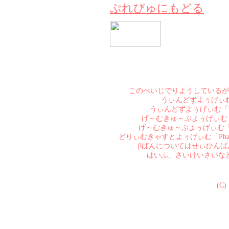
ぷれびゅにもどる
このぺいじでりようしているが
うぃんどずよぅげぃむ「Pha
うぃんどずよぅげぃむ「Phanta
げ～むきゅ～ぶよぅげぃむ「Phant
げ～むきゅ～ぶよぅげぃむ「Phanta
どりぃむきゃすとよぅげぃむ「Phant
βばんについてはせぃひん
はいふ、さいけいさいな
(C)