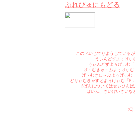
ぷれびゅにもどる
このぺいじでりようしているが
うぃんどずよぅげぃむ「Pha
うぃんどずよぅげぃむ「Phanta
げ～むきゅ～ぶよぅげぃむ「Phant
げ～むきゅ～ぶよぅげぃむ「Phanta
どりぃむきゃすとよぅげぃむ「Phant
βばんについてはせぃひん
はいふ、さいけいさいな
(C)