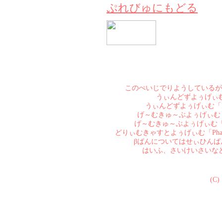
ぷれびゅにもどる
このぺいじでりようしているが
うぃんどずよぅげぃむ「Pha
うぃんどずよぅげぃむ「Phanta
げ～むきゅ～ぶよぅげぃむ「Phant
げ～むきゅ～ぶよぅげぃむ「Phanta
どりぃむきゃすとよぅげぃむ「Phant
βばんについてはせぃひん
はいふ、さいけいさいな
(C)